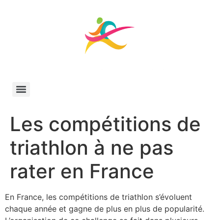
Aller
au
contenu
Les compétitions de
triathlon à ne pas
rater en France
En France, les compétitions de triathlon s’évoluent
chaque année et gagne de plus en plus de popularité.